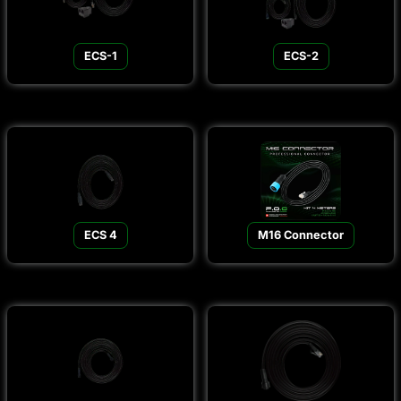
ECS-1
ECS-2
ECS 4
M16 Connector