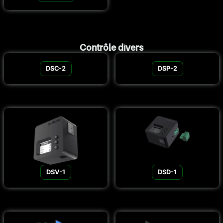
Contrôle divers
DSC-2
DSP-2
DSV-1
DSD-1