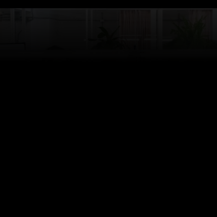
estion de la lumière et son
ères innovations dans vos