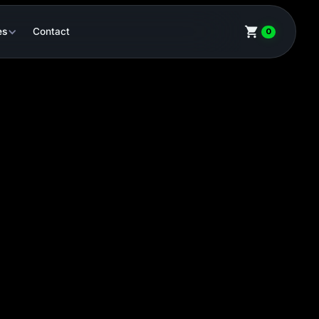
es
Contact
0
t centres de formation en horticulture.
ant pour former les professionnels de demain.