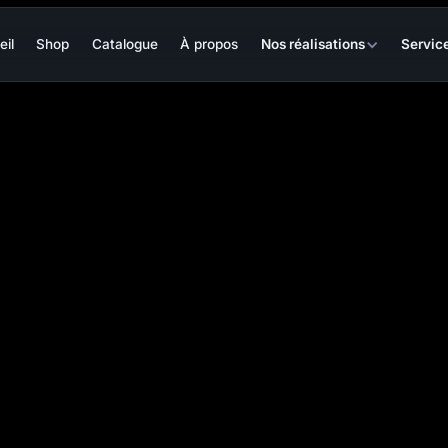
eil
Shop
Catalogue
À propos
Nos réalisations
Servic
e LED horticole, nous mettons notre savoir-faire au service des écoles e
t avec une expertise technique avancée et fournir du matériel perform