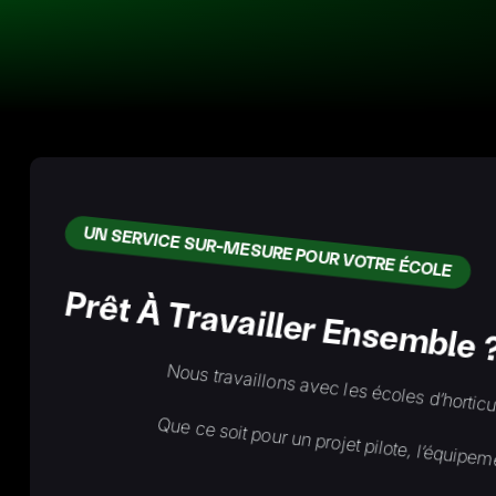
UN SERVICE SUR-MESURE POUR VOTRE ÉCOLE
Prêt À Travailler Ensemble 
Nous travaillons avec les écoles d’horticu
Que ce soit pour un projet pilote, l’équip