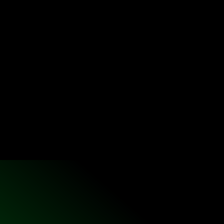
cours.
SUPPORTS PÉDAGOGIQUES
Développement de supports pédagogiques adaptés 
et étudiants.