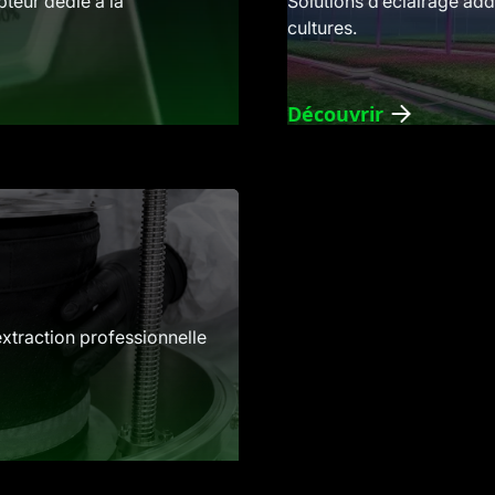
pteur dédié à la
Solutions d’éclairage add
cultures.
Découvrir
extraction professionnelle