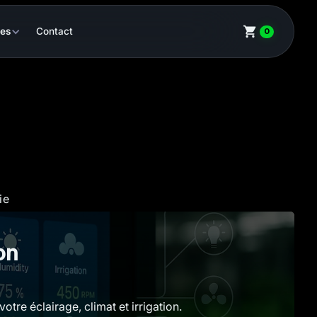
ces
Contact
0
ie
on
otre éclairage, climat et irrigation.