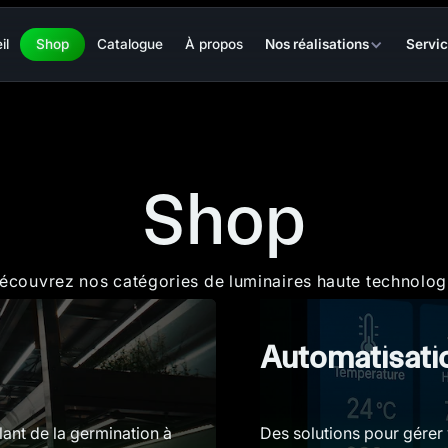
il
Shop
Catalogue
À propos
Nos réalisations
Servi
Shop
écouvrez nos catégories de luminaires haute technolog
Automatisati
lant de la germination à
Des solutions pour gérer v