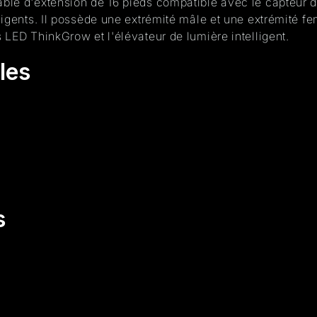
ble d'extension de 16 pieds compatible avec le capteur d
igents. Il possède une extrémité mâle et une extrémité fe
 LED ThinkGrow et l'élévateur de lumière intelligent.
les
s