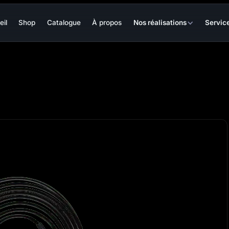
eil
Shop
Catalogue
À propos
Nos réalisations
Servic