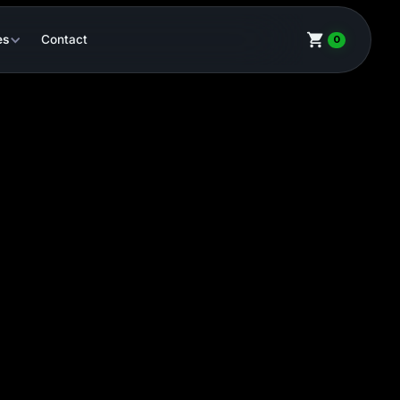
es
Contact
0
ECS-6
CHF 20.46
-
+