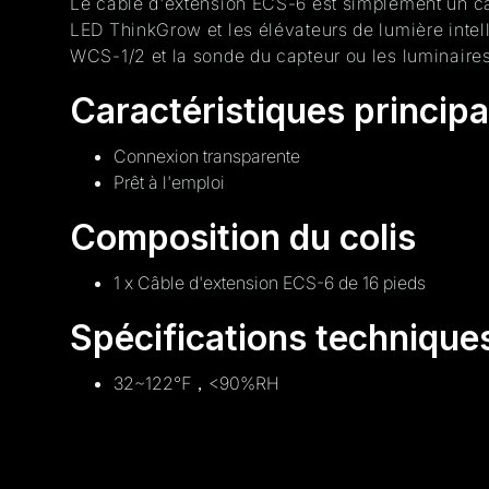
Le câble d'extension ECS-6 est simplement un câ
LED ThinkGrow et les élévateurs de lumière intell
WCS-1/2 et la sonde du capteur ou les luminaires
Caractéristiques principa
Connexion transparente
Prêt à l'emploi
Composition du colis
1 x Câble d'extension ECS-6 de 16 pieds
Spécifications technique
32~122℉，<90%RH