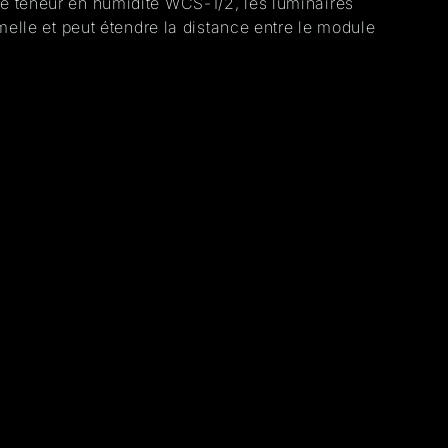
e teneur en humidité WCS-1/2, les luminaires
melle et peut étendre la distance entre le module