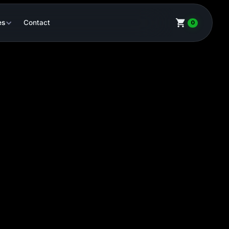
es
Contact
0
X-CLONE PRO 30
CHF 73.00
-
+
AJOUTER AU PANIER
Paiement Sécurisé