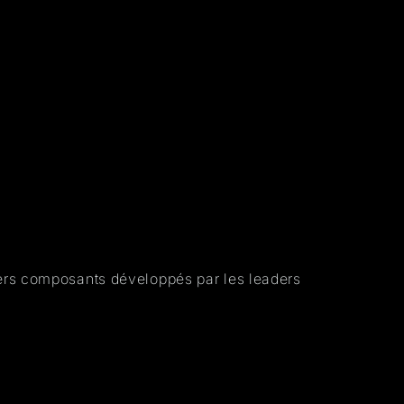
Livraison 48h/72h
S.A.V 5/7
iers composants développés par les leaders